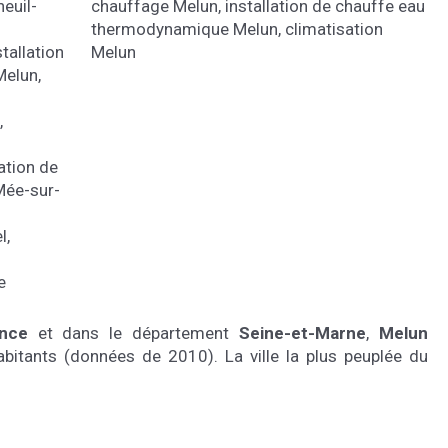
euil-
chauffage Melun
,
installation de chauffe eau
thermodynamique Melun
,
climatisation
stallation
Melun
Melun
,
,
lation de
Mée-sur-
l
,
e
ance
et dans le département
Seine-et-Marne
,
Melun
bitants (données de 2010). La ville la plus peuplée du