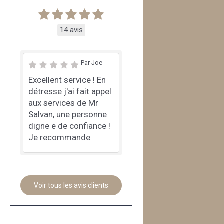
14 avis
Par Joe
Excellent service ! En
détresse j'ai fait appel
aux services de Mr
Salvan, une personne
digne e de confiance !
Je recommande
Voir tous les avis clients